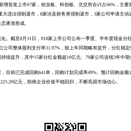
以来新增首发上市67家，创业板、科创板、北交所合计占66%，
及重大违法强制退市，8家涉及财务类强制退市，3家公司申请主动
生态逐渐形成。
。截至8月31日，818家上市公司公布一季度、半年度现金分
分红公司整体股利支付率31.97%，较上年同期略有提升，分红
持续提升，其中15家分红金额超10亿元。79家公司连续3年
案，目前已完成回购641单，回购计划完成率49%。预计回购金额1
25.29亿元，助推企业价值平稳回归，不断巩固市场信心。