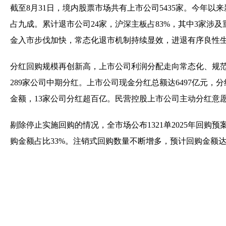
截至8月31日，境内股票市场共有上市公司5435家。今年
占九成。累计退市公司24家，沪深主板占83%，其中3家涉
金入市步伐加快，常态化退市机制持续显效，进退有序良性
分红回购规模再创新高，上市公司利润分配走向常态化、规范化
289家公司中期分红。上市公司现金分红总额达6497亿元，
金额，13家公司分红超百亿。民营控股上市公司主动分红意愿
剔除停止实施回购的情况，全市场公布1321单2025年回购预
购金额占比33%。注销式回购数量不断增多，预计回购金额达2