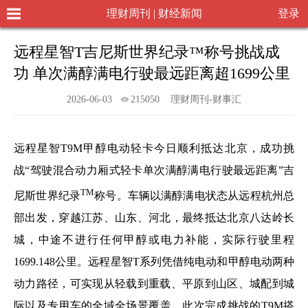
理财周刊 | 财经新闻
登录
远程星智T吉尼斯世界纪录™称号挑战成
功 单次满醇满电行驶最远距离超1699公里
2026-06-03
215050
理财周刊-财事汇
远程星智T9M甲醇电动轻卡今日顺利抵达北京，成功挑
战“驾驶混合动力厢式轻卡单次满醇满电行驶最远距离”吉
TM
尼斯世界纪录
称号。车辆以满醇满电状态从远程杭州总
部出发，穿越江苏、山东、河北，最终抵达北京八达岭长
城，中途不进行任何甲醇或电力补能，实际行驶里程
1699.148公里。远程星智T系列凭借纯电动和甲醇电动两种
动力路径，可实现从轻载到重载、平原到山区、城配到城
际以及专用车的全域全场景覆盖。此次完成挑战的T9M搭